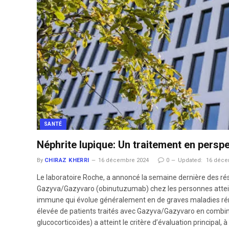
SANTÉ
Néphrite lupique: Un traitement en persp
By
CHIRAZ KHERRI
16 décembre 2024
0
Updated:
16 déce
Le laboratoire Roche, a annoncé la semaine dernière des rés
Gazyva/Gazyvaro (obinutuzumab) chez les personnes atteinte
immune qui évolue généralement en de graves maladies réna
élevée de patients traités avec Gazyva/Gazyvaro en combin
glucocorticoïdes) a atteint le critère d’évaluation principa