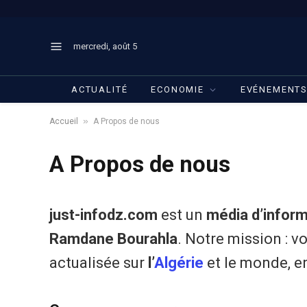
mercredi, août 5
ACTUALITÉ
ECONOMIE
EVÉNEMENT
»
Accueil
A Propos de nous
A Propos de nous
just-infodz.com
est un
média d’inform
Ramdane Bourahla
. Notre mission : 
actualisée sur
l’
Algérie
et le monde, e