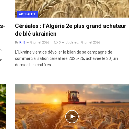
ACTUALITÉ
ts-
Céréales : l’Algérie 2e plus grand acheteur
de blé ukrainien
By
K. B
8 juillet 2026
0
Updated:
8 juillet 2026
26
L’Ukraine vient de dévoiler le bilan de sa campagne de
commercialisation céréalière 2025/26, achevée le 30 juin
re
dernier. Les chiffres…
e