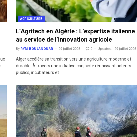
AGRICULTURE
L’Agritech en Algérie : L’expertise italienne
au service de l’innovation agricole
By
RYM BOULANOUAR
29 juillet 2026
0
Updated:
29 juillet 2026
que
Alger accélère sa transition vers une agriculture moderne et
x
durable. À travers une initiative conjointe réunissant acteurs
publics, incubateurs et…