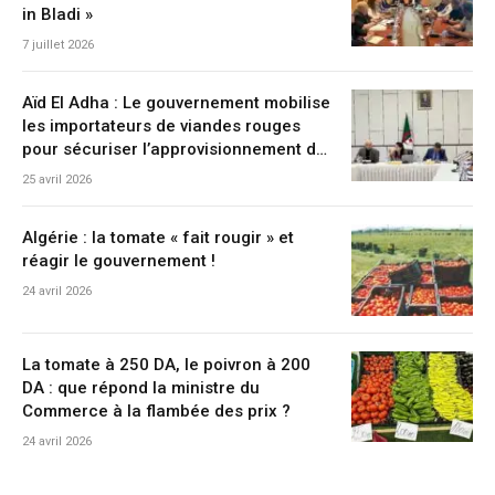
in Bladi »
7 juillet 2026
Aïd El Adha : Le gouvernement mobilise
les importateurs de viandes rouges
pour sécuriser l’approvisionnement du
marché national
25 avril 2026
Algérie : la tomate « fait rougir » et
réagir le gouvernement !
24 avril 2026
La tomate à 250 DA, le poivron à 200
DA : que répond la ministre du
Commerce à la flambée des prix ?
24 avril 2026