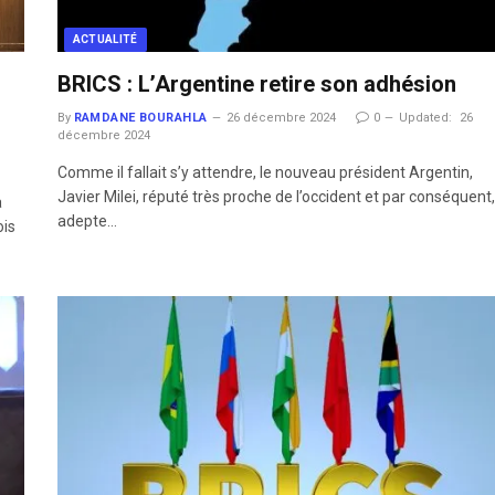
ACTUALITÉ
BRICS : L’Argentine retire son adhésion
By
RAMDANE BOURAHLA
26 décembre 2024
0
Updated:
26
décembre 2024
6
Comme il fallait s’y attendre, le nouveau président Argentin,
Javier Milei, réputé très proche de l’occident et par conséquent,
a
adepte…
ois