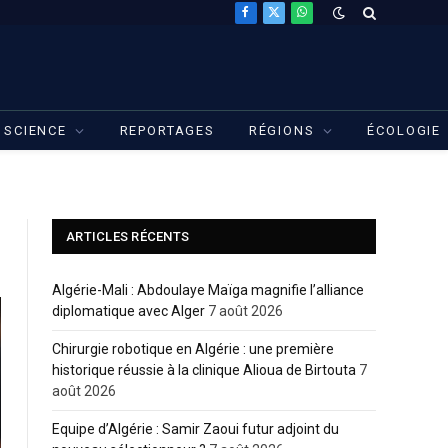
Facebook
X
WhatsApp
(Twitter)
SCIENCE
REPORTAGES
RÉGIONS
ÉCOLOGIE
ARTICLES RÉCENTS
Algérie-Mali : Abdoulaye Maïga magnifie l’alliance
diplomatique avec Alger
7 août 2026
Chirurgie robotique en Algérie : une première
historique réussie à la clinique Alioua de Birtouta
7
août 2026
Equipe d’Algérie : Samir Zaoui futur adjoint du