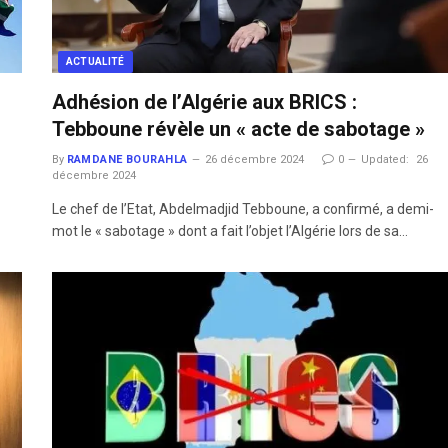
ACTUALITÉ
Adhésion de l’Algérie aux BRICS :
Tebboune révèle un « acte de sabotage »
6
By
RAMDANE BOURAHLA
26 décembre 2024
0
Updated:
26
décembre 2024
Le chef de l’Etat, Abdelmadjid Tebboune, a confirmé, a demi-
mot le « sabotage » dont a fait l’objet l’Algérie lors de sa…