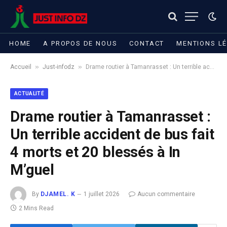
HOME
A PROPOS DE NOUS
CONTACT
MENTIONS L
»
»
Accueil
Just-infodz
Drame routier à Tamanrasset : Un terrible accident de bus fait 4 morts et 20 blessés à In M’guel
ACTUALITÉ
Drame routier à Tamanrasset :
Un terrible accident de bus fait
4 morts et 20 blessés à In
M’guel
By
DJAMEL. K
1 juillet 2026
Aucun commentaire
2 Mins Read