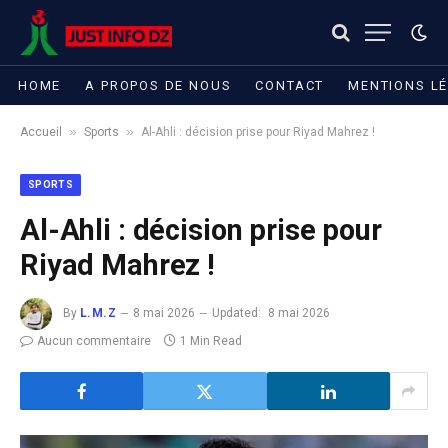
HOME
A PROPOS DE NOUS
CONTACT
MENTIONS L
»
»
Accueil
Sports
Al-Ahli : décision prise pour Riyad Mahrez !
SPORTS
Al-Ahli : décision prise pour
Riyad Mahrez !
By
L.M.Z
8 mai 2026
Updated:
8 mai 2026
Aucun commentaire
1 Min Read