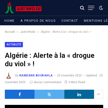
HOME
A PROPOS DE NOUS
CONTACT
MENTIONS L
»
»
Accueil
Just-infodz
Algérie : Alerte à la « drogue du viol » !
ACTUALITÉ
Algérie : Alerte à la « drogue
du viol » !
By
RAMDANE BOURAHLA
23 novembre 2025
Updated:
23
novembre 2025
Aucun commentaire
3 Mins Read