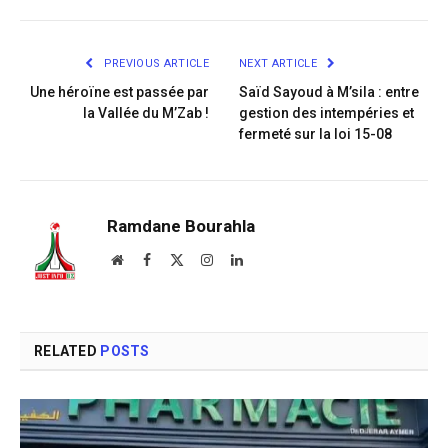
Link
PREVIOUS ARTICLE
NEXT ARTICLE
Une héroïne est passée par
Saïd Sayoud à M’sila : entre
la Vallée du M’Zab !
gestion des intempéries et
fermeté sur la loi 15-08
Ramdane Bourahla
Website
Facebook
X
Instagram
LinkedIn
(Twitter)
RELATED
POSTS