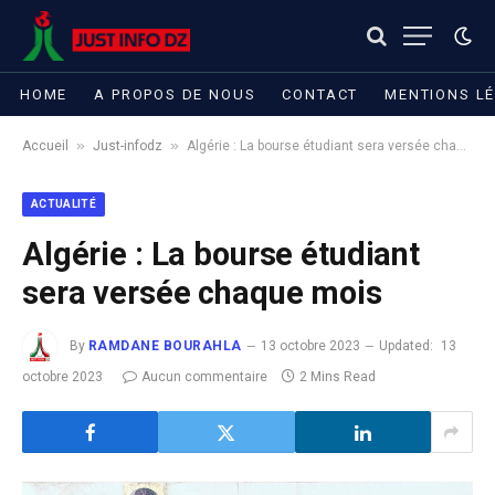
HOME
A PROPOS DE NOUS
CONTACT
MENTIONS L
»
»
Accueil
Just-infodz
Algérie : La bourse étudiant sera versée chaque mois
ACTUALITÉ
Algérie : La bourse étudiant
sera versée chaque mois
By
RAMDANE BOURAHLA
13 octobre 2023
Updated:
13
octobre 2023
Aucun commentaire
2 Mins Read