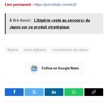
Lien permanent :
https://just-infodz.com/lxd2
À lire Aussi :
L’Algérie «vole au secours» du
Japon sur ce produit stratégique
Algérie
clubs algériens
compétitions africaines
Follow on Google News
Facebook
Twitter
LinkedIn
WhatsApp
Copy
Link