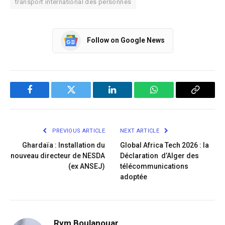
transport international des personnes
Follow on Google News
Facebook
Twitter
LinkedIn
WhatsApp
Copy
Link
PREVIOUS ARTICLE
NEXT ARTICLE
Ghardaïa : Installation du
Global Africa Tech 2026 : la
nouveau directeur de NESDA
Déclaration d’Alger des
(ex ANSEJ)
télécommunications
adoptée
Rym Boulanouar