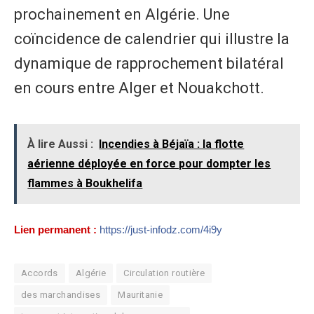
prochainement en Algérie. Une
coïncidence de calendrier qui illustre la
dynamique de rapprochement bilatéral
en cours entre Alger et Nouakchott.
À lire Aussi :
Incendies à Béjaïa : la flotte
aérienne déployée en force pour dompter les
flammes à Boukhelifa
Lien permanent :
https://just-infodz.com/4i9y
Accords
Algérie
Circulation routière
des marchandises
Mauritanie