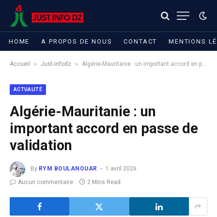
HOME
A PROPOS DE NOUS
CONTACT
MENTIONS L
»
»
Accueil
Just-infodz
Algérie-Mauritanie : un important accord en passe de validation
ACTUALITÉ
Algérie-Mauritanie : un
important accord en passe de
validation
By
RYM BOULANOUAR
1 avril 2026
Aucun commentaire
2 Mins Read