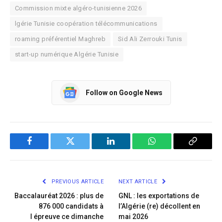
Commission mixte algéro-tunisienne 2026
lgérie Tunisie coopération télécommunications
roaming préférentiel Maghreb
Sid Ali Zerrouki Tunis
start-up numérique Algérie Tunisie
Follow on Google News
Facebook
Twitter
LinkedIn
WhatsApp
Copy
Link
PREVIOUS ARTICLE
NEXT ARTICLE
Baccalauréat 2026 : plus de
GNL : les exportations de
876 000 candidats à
l’Algérie (re) décollent en
l épreuve ce dimanche
mai 2026