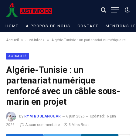
HOME
A PROPOS DE NOUS
CONTACT
MENTIONS L
»
»
Accueil
Just-infodz
Algérie-Tunisie : un partenariat numérique renforcé avec un câble sous-marin en projet
ACTUALITÉ
Algérie-Tunisie : un
partenariat numérique
renforcé avec un câble sous-
marin en projet
By
RYM BOULANOUAR
6 juin 2026
Updated:
6 juin
2026
Aucun commentaire
3 Mins Read