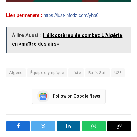
Lien permanent :
https://just-infodz.com/yhp6
À lire Aussi :
Hélicoptères de combat: L'Algérie
en «maître des airs» !
Algérie
Équipe olympique
Liste
Rafik Safi
U23
Follow on Google News
Facebook
Twitter
LinkedIn
WhatsApp
Copy