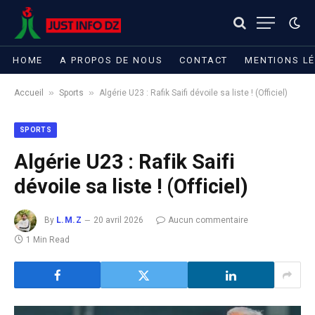
HOME
A PROPOS DE NOUS
CONTACT
MENTIONS L
»
»
Accueil
Sports
Algérie U23 : Rafik Saifi dévoile sa liste ! (Officiel)
SPORTS
Algérie U23 : Rafik Saifi
dévoile sa liste ! (Officiel)
By
L.M.Z
20 avril 2026
Aucun commentaire
1 Min Read