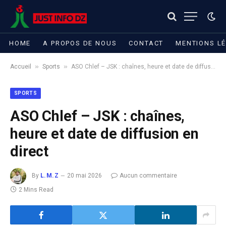
HOME
A PROPOS DE NOUS
CONTACT
MENTIONS L
»
»
Accueil
Sports
ASO Chlef – JSK : chaînes, heure et date de diffusion en direct
SPORTS
ASO Chlef – JSK : chaînes,
heure et date de diffusion en
direct
By
L.M.Z
20 mai 2026
Aucun commentaire
2 Mins Read