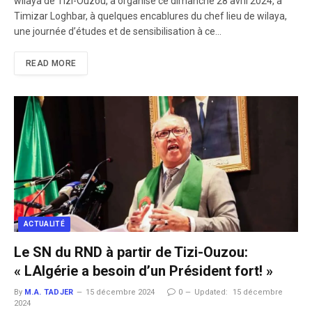
wilaya de Tizi-Ouzou, a organisé ce dimanche 28 avril 2024, à
Timizar Loghbar, à quelques encablures du chef lieu de wilaya,
une journée d’études et de sensibilisation à ce…
READ MORE
ACTUALITÉ
Le SN du RND à partir de Tizi-Ouzou:
« LAlgérie a besoin d’un Président fort! »
By
M.A. TADJER
15 décembre 2024
0
Updated:
15 décembre
2024