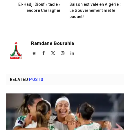
El-Hadji Diouf « tacle »
Saison estivale en Algérie :
encore Carragher
Le Gouvernement met le
paquet !
Ramdane Bourahla
Website
Facebook
X
Instagram
LinkedIn
(Twitter)
RELATED
POSTS