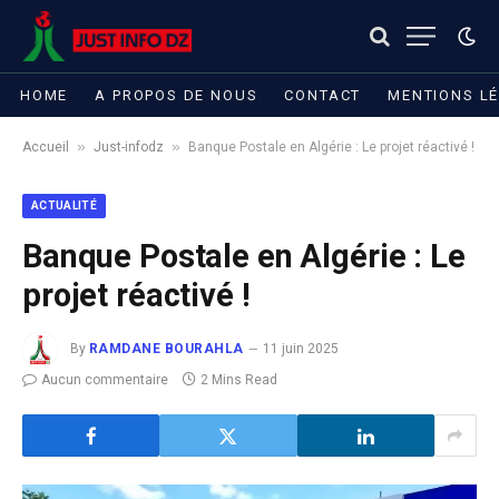
HOME
A PROPOS DE NOUS
CONTACT
MENTIONS L
»
»
Accueil
Just-infodz
Banque Postale en Algérie : Le projet réactivé !
ACTUALITÉ
Banque Postale en Algérie : Le
projet réactivé !
By
RAMDANE BOURAHLA
11 juin 2025
Aucun commentaire
2 Mins Read