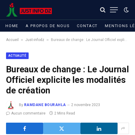
HOME
A PROPOS DE NOUS
CONTACT
MENTIONS L
»
»
Accueil
Just-infodz
Bureaux de change : Le Journal Officiel explicite les modalités de création
ACTUALITÉ
Bureaux de change : Le Journal
Officiel explicite les modalités
de création
By
RAMDANE BOURAHLA
2 novembre 2023
Aucun commentaire
2 Mins Read