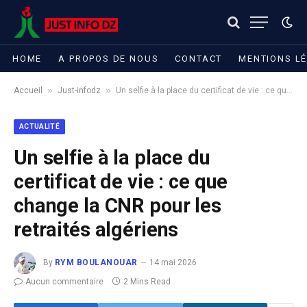
HOME
A PROPOS DE NOUS
CONTACT
MENTIONS L
»
»
Accueil
Just-infodz
Un selfie à la place du certificat de vie : ce que change la CNR pour les retraités algériens
ACTUALITÉ
Un selfie à la place du
certificat de vie : ce que
change la CNR pour les
retraités algériens
By
RYM BOULANOUAR
14 mai 2026
Aucun commentaire
2 Mins Read