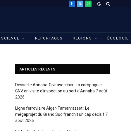
Facebook
X
WhatsApp
(Twitter)
SCIENCE
REPORTAGES
RÉGIONS
ÉCOLOGIE
ARTICLES RÉCENTS
Desserte Annaba-Civitavecchia : La compagnie
GNV en visite d’inspection au port d’Annaba
7 août
2026
Ligne ferroviaire Alger-Tamanrasset : Le
mégaprojet du Grand Sud franchit un cap décisif
7
août 2026