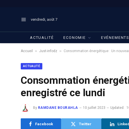
vendredi, août 7
ACTUALITÉ
ECONOMIE
EVÉNEMENT
»
»
Accueil
Just-infodz
Consommation énergétique : Un nouveau 
ACTUALITÉ
Consommation énergéti
enregistré ce lundi
By
RAMDANE BOURAHLA
10 juillet 2023
Updated:
1
Facebook
Twitter
Linke