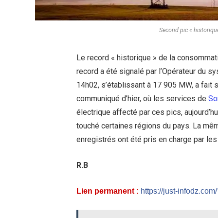
Second pic « historiq
Le record « historique » de la consommati
record a été signalé par l’Opérateur du sys
14h02, s’établissant à 17 905 MW, a fait 
communiqué d’hier, où les services de
So
électrique affecté par ces pics, aujourd’h
touché certaines régions du pays. La mêm
enregistrés ont été pris en charge par les
R.B
Lien permanent :
https://just-infodz.co