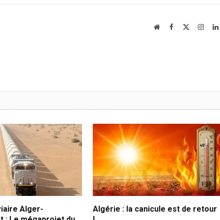
Website
Facebook
X
Insta
(Twitter)
iaire Alger-
Algérie : la canicule est de retour
 : Le mégaprojet du
!