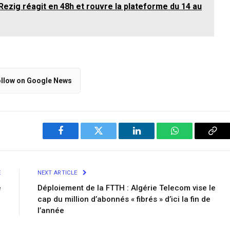
Rezig réagit en 48h et rouvre la plateforme du 14 au
llow on Google News
Facebook
Twitter
LinkedIn
WhatsApp
Cop
Link
E
NEXT ARTICLE
é
Déploiement de la FTTH : Algérie Telecom vise le
cap du million d’abonnés « fibrés » d’ici la fin de
l’année