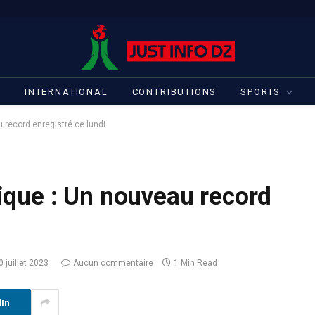
S
INTERNATIONAL
CONTRIBUTIONS
SPORTS
record enregistré ce lundi
que : Un nouveau record
0 juillet 2023
Aucun commentaire
1 Min Read
dIn