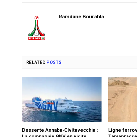
Ramdane Bourahla
RELATED
POSTS
Desserte Annaba-Civitavecchia :
Ligne ferrov
La compagnie GNV en visite
Tamanrasset