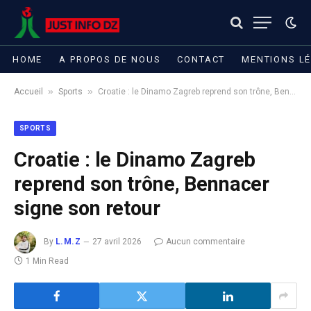
HOME
A PROPOS DE NOUS
CONTACT
MENTIONS L
»
»
Accueil
Sports
Croatie : le Dinamo Zagreb reprend son trône, Bennacer signe son retour
SPORTS
Croatie : le Dinamo Zagreb
reprend son trône, Bennacer
signe son retour
By
L.M.Z
27 avril 2026
Aucun commentaire
1 Min Read