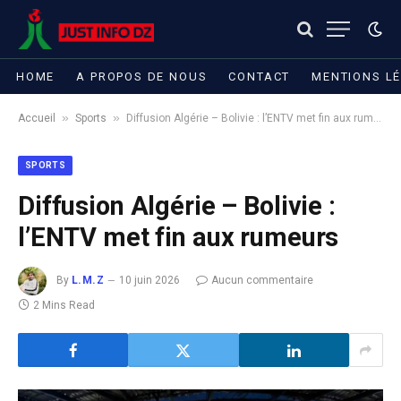
HOME
A PROPOS DE NOUS
CONTACT
MENTIONS L
»
»
Accueil
Sports
Diffusion Algérie – Bolivie : l’ENTV met fin aux rumeurs
SPORTS
Diffusion Algérie – Bolivie :
l’ENTV met fin aux rumeurs
By
L.M.Z
10 juin 2026
Aucun commentaire
2 Mins Read