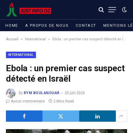
HOME
A PROPOS DE NOUS
CONTACT
MENTIONS L
»
»
Accueil
International
Ebola : un premier cas suspect détecté en Israël
INTERNATIONAL
Ebola : un premier cas suspect
détecté en Israël
By
RYM BOULANOUAR
20 juin 2026
Aucun commentaire
2 Mins Read