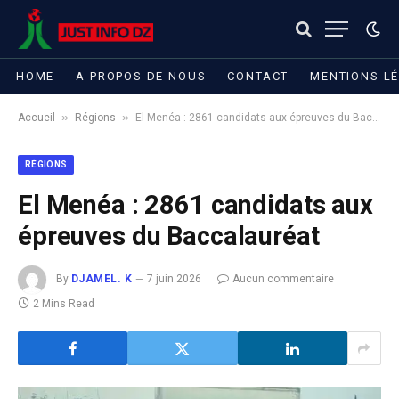
HOME
A PROPOS DE NOUS
CONTACT
MENTIONS L
»
»
Accueil
Régions
El Menéa : 2861 candidats aux épreuves du Baccalauréat
RÉGIONS
El Menéa : 2861 candidats aux
épreuves du Baccalauréat
By
DJAMEL. K
7 juin 2026
Aucun commentaire
2 Mins Read