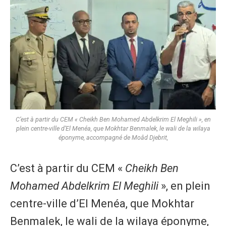
C’est à partir du CEM « Cheikh Ben Mohamed Abdelkrim El Meghili », en
plein centre-ville d’El Menéa, que Mokhtar Benmalek, le wali de la wilaya
éponyme, accompagné de Moâd Djebrit,
C’est à partir du CEM «
Cheikh Ben
Mohamed Abdelkrim El Meghili
», en plein
centre-ville d’El Menéa, que Mokhtar
Benmalek, le wali de la wilaya éponyme,