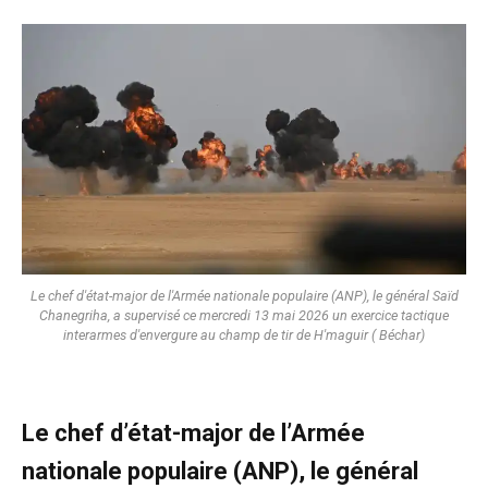
Le chef d'état-major de l'Armée nationale populaire (ANP), le général Saïd
Chanegriha, a supervisé ce mercredi 13 mai 2026 un exercice tactique
interarmes d'envergure au champ de tir de H'maguir ( Béchar)
Le chef d’état-major de l’Armée
nationale populaire (ANP), le général