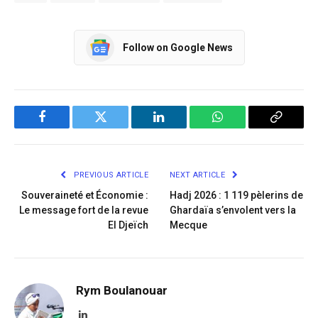
Follow on Google News
Facebook
Twitter
LinkedIn
WhatsApp
Copy
Link
PREVIOUS ARTICLE
NEXT ARTICLE
Souveraineté et Économie :
Hadj 2026 : 1 119 pèlerins de
Le message fort de la revue
Ghardaïa s’envolent vers la
El Djeïch
Mecque
Rym Boulanouar
LinkedIn