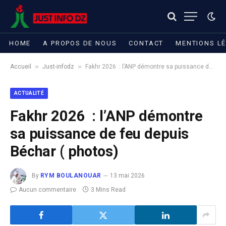
HOME
A PROPOS DE NOUS
CONTACT
MENTIONS L
»
»
Accueil
Just-infodz
Fakhr 2026 : l’ANP démontre sa puissance de feu depuis Béchar ( photos)
ACTUALITÉ
Fakhr 2026 : l’ANP démontre
sa puissance de feu depuis
Béchar ( photos)
By
RYM BOULANOUAR
13 mai 2026
Aucun commentaire
3 Mins Read