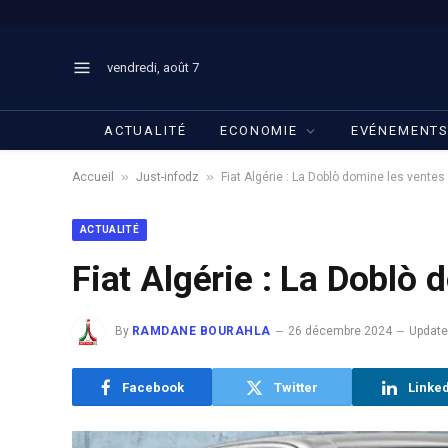
vendredi, août 7
ACTUALITÉ
ECONOMIE
EVÉNEMENT
»
»
Accueil
Just-infodz
Fiat Algérie : La Doblò domine les ventes
ACTUALITÉ
Fiat Algérie : La Doblò 
By
RAMDANE BOURAHLA
26 décembre 2024
Update
Facebook
Twitter
Linke