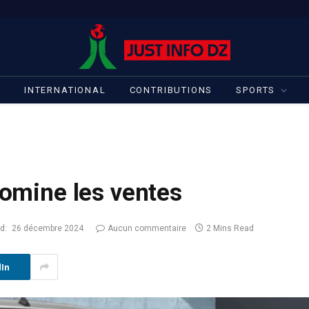
S
INTERNATIONAL
CONTRIBUTIONS
SPORTS
domine les ventes
d:
26 décembre 2024
Aucun commentaire
2 Mins Read
dIn