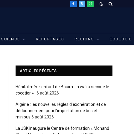
Facebook
X
WhatsApp
(Twitter)
SCIENCE
REPORTAGES
RÉGIONS
ÉCOLOGIE
ARTICLES RÉCENTS
Hôpital mère-enfant de Bouira : la wali « secoue le
cocotier » !
6 août 2026
Algérie : les nouvelles règles d’exonération et de
dédouanement pour l’importation de bus et
minibus
6 août 2026
La JSK inaugure le Centre de formation « Mohand