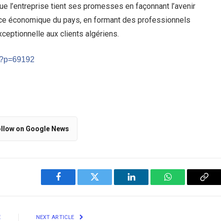
que l’entreprise tient ses promesses en façonnant l’avenir
sance économique du pays, en formant des professionnels
xceptionnelle aux clients algériens.
m/?p=69192
llow on Google News
Facebook
Twitter
LinkedIn
WhatsApp
Cop
Link
E
NEXT ARTICLE