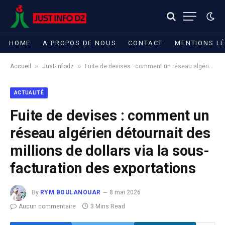
HOME
A PROPOS DE NOUS
CONTACT
MENTIONS L
»
»
Accueil
Just-infodz
Fuite de devises : comment un réseau algérien détournait des millions de dollars via la sous-facturation des exportations
ACTUALITÉ
Fuite de devises : comment un
réseau algérien détournait des
millions de dollars via la sous-
facturation des exportations
By
RYM BOULANOUAR
8 mai 2026
Aucun commentaire
3 Mins Read