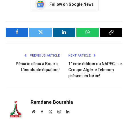
Follow on Google News
Facebook
Twitter
LinkedIn
WhatsApp
Copy
Link
PREVIOUS ARTICLE
NEXT ARTICLE
Pénurie d’eau à Bouira :
11ème édition du NAPEC : Le
L’insoluble équation!
Groupe Algérie Telecom
présent en force!
Ramdane Bourahla
Website
Facebook
X
Instagram
LinkedIn
(Twitter)