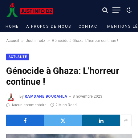
HOME
A PROPOS DE NOUS
CONTACT
MENTIONS L
»
»
Accueil
Just-infodz
Génocide à Ghaza: L’horreur continue !
ACTUALITÉ
Génocide à Ghaza: L’horreur
continue !
By
RAMDANE BOURAHLA
8 novembre 2023
Aucun commentaire
2 Mins Read