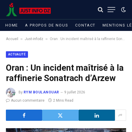
HOME
A PROPOS DE NOUS
CONTACT
MENTIONS L
»
»
Accueil
Just-infodz
Oran : Un incident maîtrisé à la raffinerie Sonatrach d’Arzew
ACTUALITÉ
Oran : Un incident maîtrisé à la
raffinerie Sonatrach d’Arzew
By
RYM BOULANOUAR
9 juillet 2026
Aucun commentaire
2 Mins Read