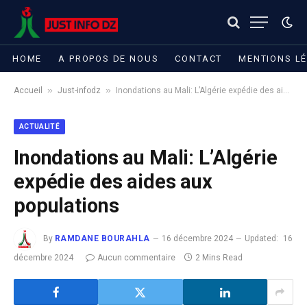
HOME
A PROPOS DE NOUS
CONTACT
MENTIONS L
»
»
Accueil
Just-infodz
Inondations au Mali: L’Algérie expédie des aides aux populations
ACTUALITÉ
Inondations au Mali: L’Algérie
expédie des aides aux
populations
By
RAMDANE BOURAHLA
16 décembre 2024
Updated:
16
décembre 2024
Aucun commentaire
2 Mins Read