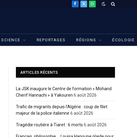
Facebook
X
WhatsApp
(Twitter)
SCIENCE
REPORTAGES
RÉGIONS
ÉCOLOGIE
ARTICLES RÉCENTS
La JSK inaugure le Centre de formation « Mohand
Cherif Hannachi » à Yakouren
6 août 2026
Trafic de migrants depuis l’Algérie : coup de filet
majeur de la police italienne
6 août 2026
Tragédie routière à Tiaret : 6 morts
6 août 2026
Français, philosophie…, Louisa Hanoune plaide pour