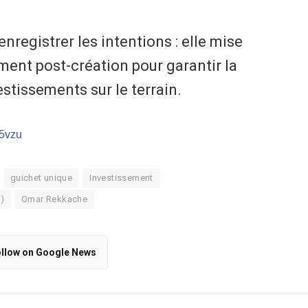
nregistrer les intentions : elle mise
ent post-création pour garantir la
estissements sur le terrain.
/5vzu
guichet unique
Investissement
)
Omar Rekkache
llow on Google News