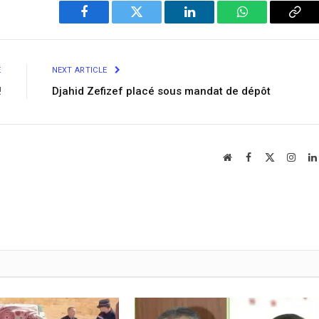
Facebook
Twitter
LinkedIn
WhatsApp
Cop
Link
E
NEXT ARTICLE
!
Djahid Zefizef placé sous mandat de dépôt
Website
Facebook
X
Insta
(Twitter)