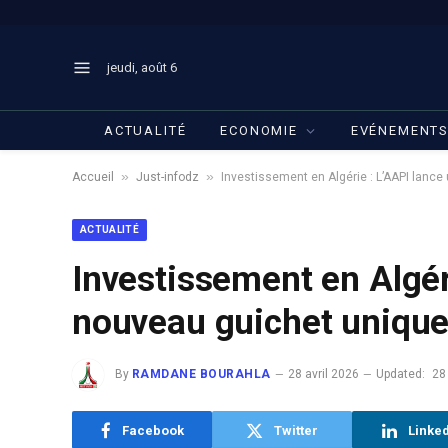
jeudi, août 6
ACTUALITÉ
ECONOMIE
EVÉNEMENT
»
»
Accueil
Just-infodz
Investissement en Algérie : L’AAPI lanc
ACTUALITÉ
Investissement en Algér
nouveau guichet unique
By
RAMDANE BOURAHLA
28 avril 2026
Updated:
28
Facebook
Twitter
Linke