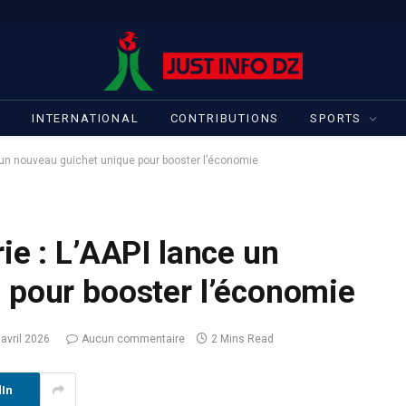
S
INTERNATIONAL
CONTRIBUTIONS
SPORTS
e un nouveau guichet unique pour booster l’économie
ie : L’AAPI lance un
 pour booster l’économie
 avril 2026
Aucun commentaire
2 Mins Read
dIn