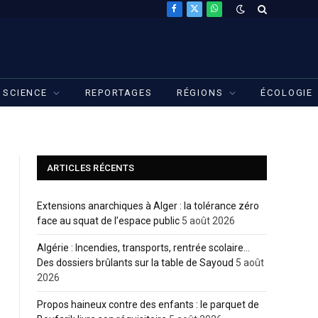
Facebook
X
WhatsApp
(Twitter)
SCIENCE
REPORTAGES
RÉGIONS
ÉCOLOGIE
ARTICLES RÉCENTS
Extensions anarchiques à Alger : la tolérance zéro
face au squat de l’espace public
5 août 2026
Algérie : Incendies, transports, rentrée scolaire…
Des dossiers brûlants sur la table de Sayoud
5 août
2026
Propos haineux contre des enfants : le parquet de