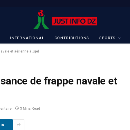
S
INTERNATIONAL
CONTRIBUTIONS
SPORTS
vale et aérienne à Jijel
sance de frappe navale et
ntaire
3 Mins Read
dIn