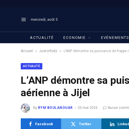
mercredi, août 5
ACTUALITÉ
ECONOMIE
EVÉNEMENT
»
»
Accueil
Just-infodz
L’ANP démontre sa puissance de frappe na
ACTUALITÉ
L’ANP démontre sa puis
aérienne à Jijel
By
RYM BOULANOUAR
20 mai 2026
Aucun comme
Facebook
Twitter
Linke