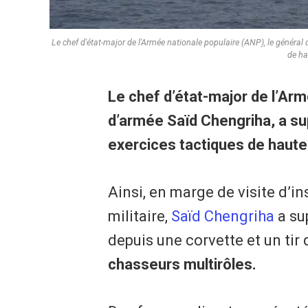
Le chef d'état-major de l'Armée nationale populaire (ANP), le généra
de hau
Le chef d’état-major de l’Arm
d’armée Saïd Chengriha, a s
exercices tactiques de haute i
Ainsi, en marge de visite d’i
militaire,
Saïd Chengriha
a sup
depuis une corvette et un tir 
chasseurs multirôles.