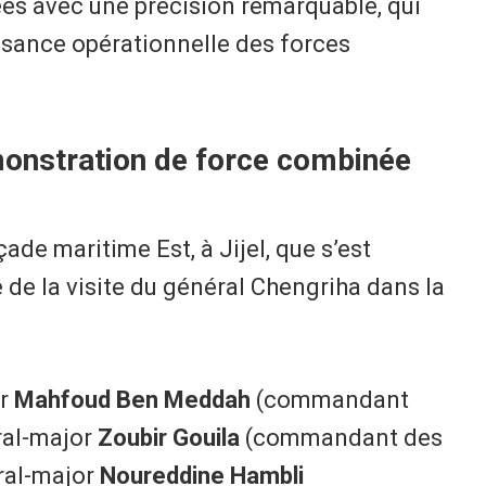
ées avec une précision remarquable, qui
ssance opérationnelle des forces
émonstration de force combinée
çade maritime Est, à Jijel, que s’est
de la visite du général Chengriha dans la
or
Mahfoud Ben Meddah
(commandant
ral-major
Zoubir Gouila
(commandant des
ral-major
Noureddine Hambli