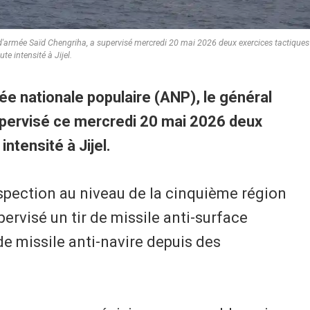
l d'armée Saïd Chengriha, a supervisé mercredi 20 mai 2026 deux exercices tactiques
te intensité à Jijel.
ée nationale populaire (ANP), le général
upervisé ce mercredi 20 mai 2026 deux
ntensité à Jijel.
nspection au niveau de la cinquième région
ervisé un tir de missile anti-surface
de missile anti-navire depuis des