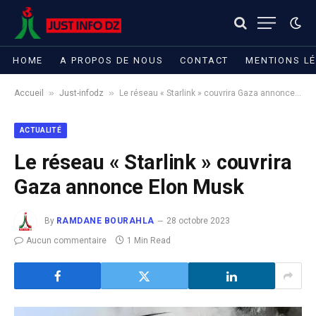
HOME
A PROPOS DE NOUS
CONTACT
MENTIONS L
»
»
Accueil
Just-infodz
Le réseau « Starlink » couvrira Gaza annonce Elon Musk
ACTUALITÉ
Le réseau « Starlink » couvrira
Gaza annonce Elon Musk
By
RAMDANE BOURAHLA
28 octobre 2023
Aucun commentaire
1 Min Read