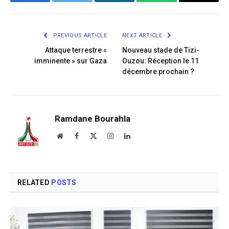
Facebook
Twitter
LinkedIn
WhatsApp
Copy
Link
PREVIOUS ARTICLE
NEXT ARTICLE
Attaque terrestre «
Nouveau stade de Tizi-
imminente » sur Gaza
Ouzou: Réception le 11
décembre prochain ?
Ramdane Bourahla
Website
Facebook
X
Instagram
LinkedIn
(Twitter)
RELATED
POSTS