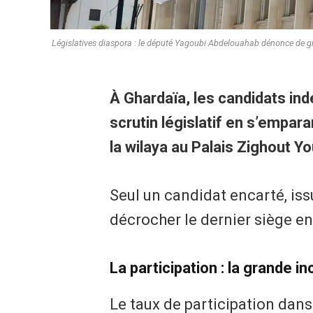
Législatives diaspora : le député Yagoubi Abdelouahab dénonce de gr
À Ghardaïa, les candidats in
scrutin législatif en s’empara
la wilaya au Palais Zighout Y
Seul un candidat encarté, iss
décrocher le dernier siège en
La participation : la grande i
Le taux de participation dans