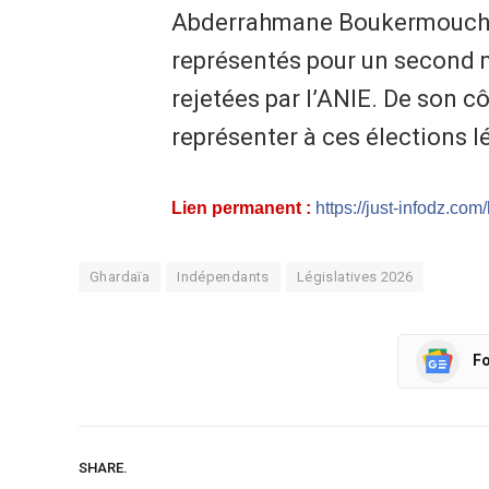
Abderrahmane Boukermouche e
représentés pour un second m
rejetées par l’ANIE. De son c
représenter à ces élections l
Lien permanent :
https://just-infodz.com
Ghardaïa
Indépendants
Législatives 2026
Fo
SHARE.