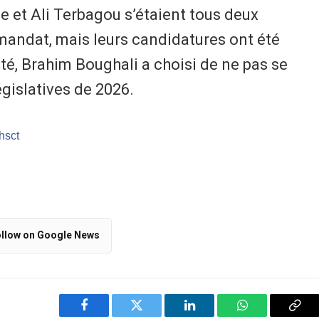
t Ali Terbagou s’étaient tous deux
andat, mais leurs candidatures ont été
ôté, Brahim Boughali a choisi de ne pas se
égislatives de 2026.
/hsct
llow on Google News
Facebook
Twitter
LinkedIn
WhatsApp
Cop