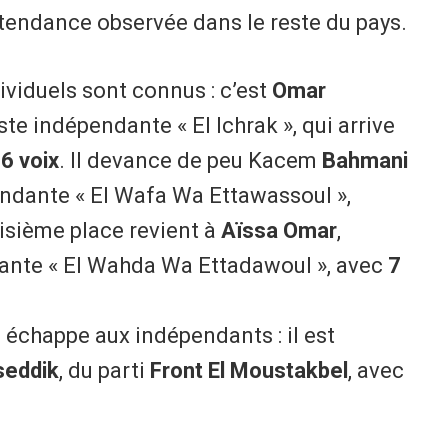
tendance observée dans le reste du pays.
dividuels sont connus : c’est
Omar
iste indépendante « El Ichrak », qui arrive
6 voix
. Il devance de peu Kacem
Bahmani
pendante « El Wafa Wa Ettawassoul »,
oisième place revient à
Aïssa Omar
,
dante « El Wahda Wa Ettadawoul », avec
7
 échappe aux indépendants : il est
eddik
, du parti
Front El Moustakbel
, avec