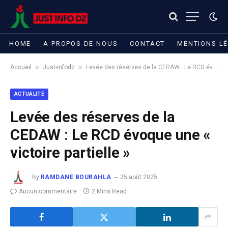
HOME
A PROPOS DE NOUS
CONTACT
MENTIONS L
»
»
Accueil
Just-infodz
Levée des réserves de la CEDAW : Le RCD évoque une « victoire partielle »
ACTUALITÉ
Levée des réserves de la
CEDAW : Le RCD évoque une «
victoire partielle »
By
RAMDANE BOURAHLA
25 août 2025
Aucun commentaire
2 Mins Read