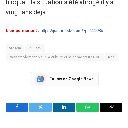
bloquait la situation a été abrogé il y a
vingt ans déjà.
Lien permanent :
https://just-infodz.com/?p=111089
Algérie
CEDAW
Rassemblement pour la culture et la démocratie RCD
Rcd
Follow on Google News
Facebook
Twitter
LinkedIn
WhatsApp
Copy
Link