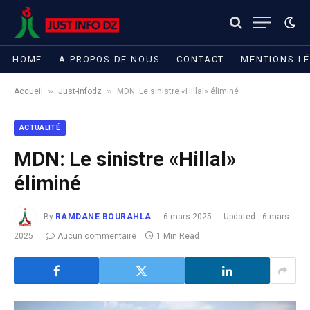
HOME
A PROPOS DE NOUS
CONTACT
MENTIONS L
»
»
Accueil
Just-infodz
MDN: Le sinistre «Hillal» éliminé
ACTUALITÉ
MDN: Le sinistre «Hillal»
éliminé
By
RAMDANE BOURAHLA
6 mars 2025
Updated:
6 mars
2025
Aucun commentaire
1 Min Read