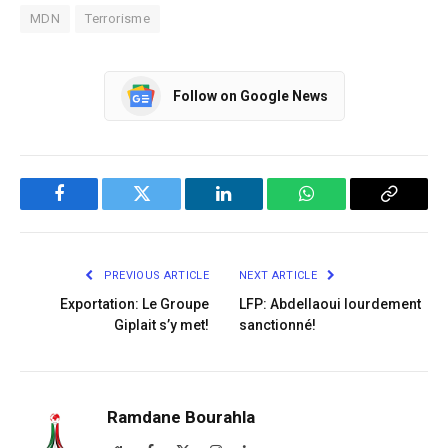
MDN
Terrorisme
Follow on Google News
Facebook
Twitter
LinkedIn
WhatsApp
Copy
Link
PREVIOUS ARTICLE
NEXT ARTICLE
Exportation: Le Groupe
LFP: Abdellaoui lourdement
Giplait s’y met!
sanctionné!
Ramdane Bourahla