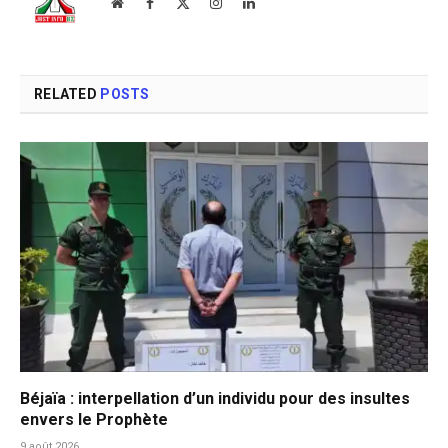
Website
Facebook
X
Instagram
LinkedIn
(Twitter)
RELATED
POSTS
Béjaïa : interpellation d’un individu pour des insultes
envers le Prophète
9 août 2026