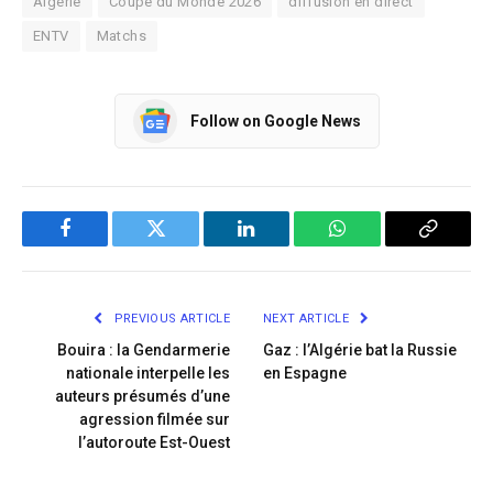
Algérie
Coupe du Monde 2026
diffusion en direct
ENTV
Matchs
Follow on Google News
Facebook
Twitter
LinkedIn
WhatsApp
Copy
Link
PREVIOUS ARTICLE
NEXT ARTICLE
Bouira : la Gendarmerie
Gaz : l’Algérie bat la Russie
nationale interpelle les
en Espagne
auteurs présumés d’une
agression filmée sur
l’autoroute Est-Ouest