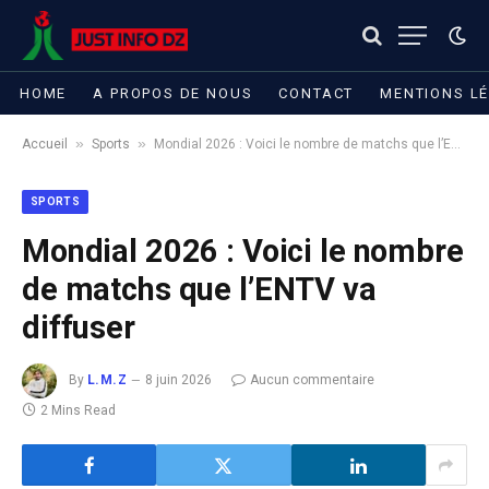
HOME
A PROPOS DE NOUS
CONTACT
MENTIONS L
»
»
Accueil
Sports
Mondial 2026 : Voici le nombre de matchs que l’ENTV va diffuser​
SPORTS
Mondial 2026 : Voici le nombre
de matchs que l’ENTV va
diffuser​
By
L.M.Z
8 juin 2026
Aucun commentaire
2 Mins Read