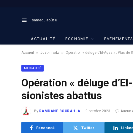
samedi, août 8
ACTUALITÉ
ECONOMIE
EVÉNEMENT
»
»
Accueil
Just-infodz
Opération « déluge d’El-Aqsa » : Plus de 
ACTUALITÉ
Opération « déluge d’El
sionistes abattus
By
RAMDANE BOURAHLA
9 octobre 2023
Aucun 
Facebook
Twitter
Linke