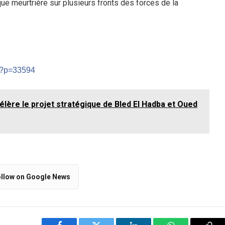
que meurtrière sur plusieurs fronts des forces de la
m/?p=33594
élère le projet stratégique de Bled El Hadba et Oued
llow on Google News