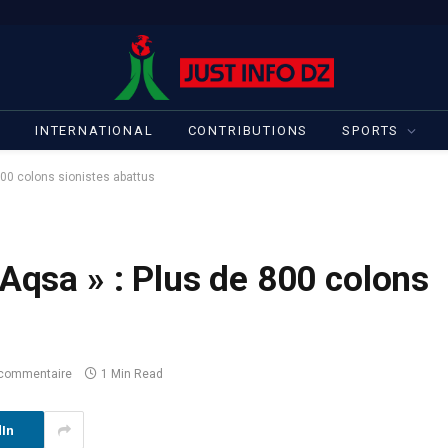
S
INTERNATIONAL
CONTRIBUTIONS
SPORTS
800 colons sionistes abattus
-Aqsa » : Plus de 800 colons
commentaire
1 Min Read
dIn