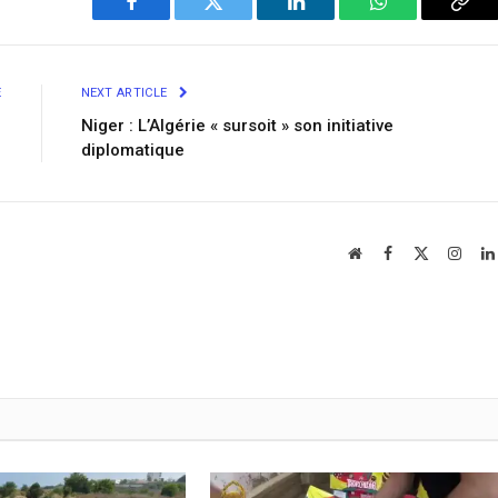
Facebook
Twitter
LinkedIn
WhatsApp
Cop
Link
E
NEXT ARTICLE
n
Niger : L’Algérie « sursoit » son initiative
diplomatique
Website
Facebook
X
Insta
(Twitter)