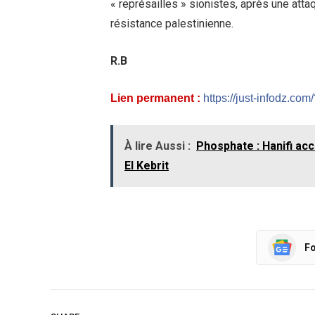
« représailles » sionistes, après une atta
résistance palestinienne.
R.B
Lien permanent :
https://just-infodz.co
À lire Aussi :
Phosphate : Hanifi acc
El Kebrit
Fo