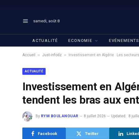
samedi, août 8
ACTUALITÉ
ECONOMIE
EVÉNEMENT
»
»
Accueil
Just-infodz
Investissement en Algérie : Les secteurs
ACTUALITÉ
Investissement en Algéri
tendent les bras aux en
By
RYM BOULANOUAR
8 juillet 2026
Updated:
8 juil
Facebook
Twitter
Linke