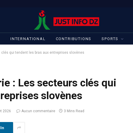
S
INTERNATIONAL
CONTRIBUTIONS
SPORTS
 clés qui tendent les bras aux entreprises slovènes
e : Les secteurs clés qui
treprises slovènes
let 2026
Aucun commentaire
3 Mins Read
dIn