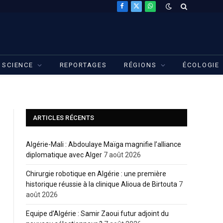
Facebook
X
WhatsApp
(Twitter)
SCIENCE
REPORTAGES
RÉGIONS
ÉCOLOGIE
ARTICLES RÉCENTS
Algérie-Mali : Abdoulaye Maïga magnifie l’alliance
diplomatique avec Alger
7 août 2026
Chirurgie robotique en Algérie : une première
historique réussie à la clinique Alioua de Birtouta
7
août 2026
Equipe d’Algérie : Samir Zaoui futur adjoint du