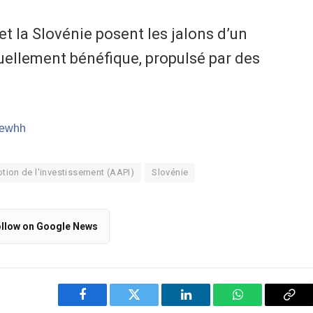
e et la Slovénie posent les jalons d’un
ellement bénéfique, propulsé par des
m/ewhh
tion de l'investissement (AAPI)
Slovénie
llow on Google News
Facebook
Twitter
LinkedIn
WhatsApp
Cop