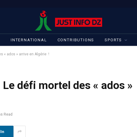
S
INTERNATIONAL
CONTRIBUTIONS
SPORTS
s « ados » arrive en Algérie !
 Le défi mortel des « ados »
ns Read
dIn