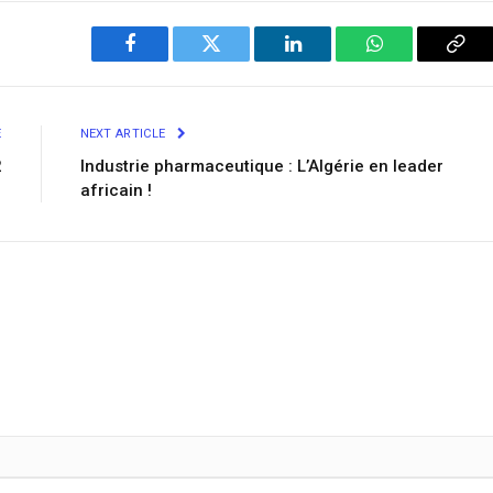
Facebook
Twitter
LinkedIn
WhatsApp
Cop
Link
E
NEXT ARTICLE
2
Industrie pharmaceutique : L’Algérie en leader
africain !