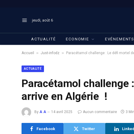
jeudi, août 6
ACTUALITÉ
ECONOMIE
EVÉNEMENT
»
»
Accueil
Just-infodz
Paracétamol challenge : Le défi mortel de
ACTUALITÉ
Paracétamol challenge :
arrive en Algérie !
By
A A
14 avril 2025
Aucun commentaire
3 Mi
Facebook
Twitter
Linke