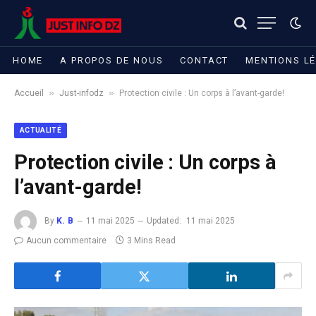
HOME
A PROPOS DE NOUS
CONTACT
MENTIONS L
»
»
Accueil
Just-infodz
Protection civile : Un corps à l’avant-garde!
ACTUALITÉ
Protection civile : Un corps à
l’avant-garde!
By
K. B
11 mai 2025
Updated:
11 mai 2025
Aucun commentaire
3 Mins Read