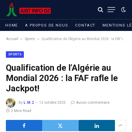
HOME
A PROPOS DE NOUS
CONTACT
MENTIONS L
»
»
Accueil
Sports
Qualification de l’Algérie au Mondial 2026 : la FAF rafle le Jackpot!
SPORTS
Qualification de l’Algérie au
Mondial 2026 : la FAF rafle le
Jackpot!
By
L.M.Z
12 octobre 2025
Aucun commentaire
2 Mins Read