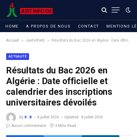
HOME
A PROPOS DE NOUS
CONTACT
MENTIONS L
»
»
Accueil
Just-infodz
Résultats du Bac 2026 en Algérie : Date officielle et calendrier des inscriptions universitaires dévoilés
ACTUALITÉ
Résultats du Bac 2026 en
Algérie : Date officielle et
calendrier des inscriptions
universitaires dévoilés
By
K. B
8 juillet 2026
Updated:
8 juillet 2026
Aucun commentaire
3 Mins Read