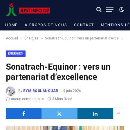
HOME
A PROPOS DE NOUS
CONTACT
MENTIONS L
»
»
Accueil
Énergies
Sonatrach-Equinor : vers un partenariat d’excellence
ÉNERGIES
Sonatrach-Equinor : vers un
partenariat d’excellence
By
RYM BOULANOUAR
9 juin 2026
Aucun commentaire
3 Mins Read