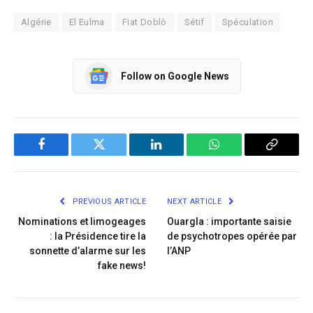
Algérie
El Eulma
Fiat Doblò
Sétif
Spéculation
Follow on Google News
Facebook
Twitter
LinkedIn
WhatsApp
Copy
Link
PREVIOUS ARTICLE
NEXT ARTICLE
Nominations et limogeages
Ouargla : importante saisie
: la Présidence tire la
de psychotropes opérée par
sonnette d’alarme sur les
l’ANP
fake news!