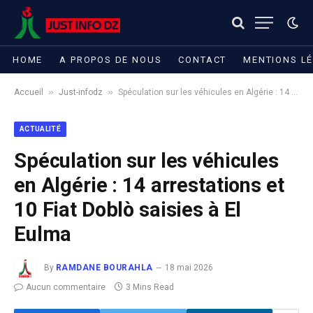
HOME
A PROPOS DE NOUS
CONTACT
MENTIONS L
»
»
Accueil
Just-infodz
Spéculation sur les véhicules en Algérie : 14 arrestations et 10 Fiat Doblò saisies à El Eulma
ACTUALITÉ
Spéculation sur les véhicules
en Algérie : 14 arrestations et
10 Fiat Doblò saisies à El
Eulma
By
RAMDANE BOURAHLA
18 mai 2026
Aucun commentaire
3 Mins Read