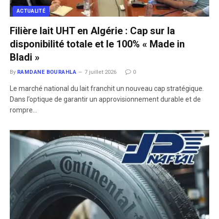
ACTUALITÉ
Filière lait UHT en Algérie : Cap sur la
disponibilité totale et le 100% « Made in
Bladi »
By
RAMDANE BOURAHLA
7 juillet 2026
0
​Le marché national du lait franchit un nouveau cap stratégique.
Dans l’optique de garantir un approvisionnement durable et de
rompre…