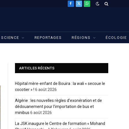
Facebook
X
WhatsApp
(Twitter)
SCIENCE
REPORTAGES
RÉGIONS
ÉCOLOGIE
ARTICLES RÉCENTS
Hôpital mère-enfant de Bouira : la wali « secoue le
cocotier » !
6 août 2026
Algérie : les nouvelles règles d’exonération et de
dédouanement pour l’importation de bus et
minibus
6 août 2026
La JSK inaugure le Centre de formation « Mohand