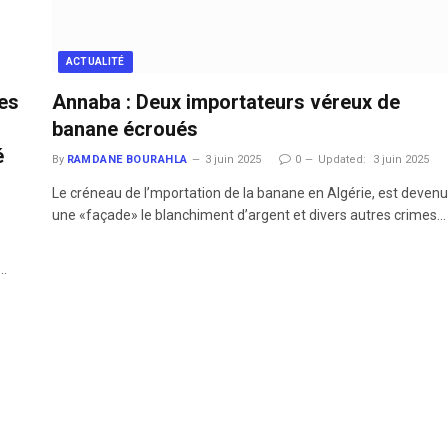
ACTUALITÉ
les
Annaba : Deux importateurs véreux de
banane écroués
é
By
RAMDANE BOURAHLA
3 juin 2025
0
Updated:
3 juin 2025
Le créneau de l’mportation de la banane en Algérie, est devenu
une «façade» le blanchiment d’argent et divers autres crimes…
l…