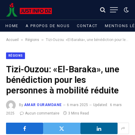
HOME
A PROPOS DE NOUS
CONTACT
MENTIONS L
»
»
Accueil
Régions
Tizi-Ouzou: «El-Baraka», une bénédiction pour les personnes à mobilité réduite
RÉGIONS
Tizi-Ouzou: «El-Baraka», une
bénédiction pour les
personnes à mobilité réduite
By
AMAR OURAMDANE
6 mars 2025
Updated:
6 mars
2025
Aucun commentaire
3 Mins Read