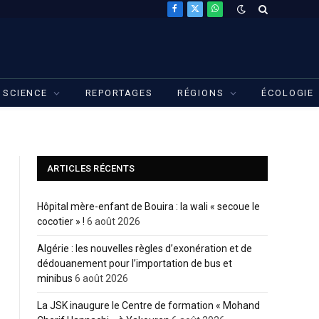
Facebook
X
WhatsApp
(Twitter)
SCIENCE
REPORTAGES
RÉGIONS
ÉCOLOGIE
ARTICLES RÉCENTS
Hôpital mère-enfant de Bouira : la wali « secoue le
cocotier » !
6 août 2026
Algérie : les nouvelles règles d’exonération et de
dédouanement pour l’importation de bus et
minibus
6 août 2026
La JSK inaugure le Centre de formation « Mohand