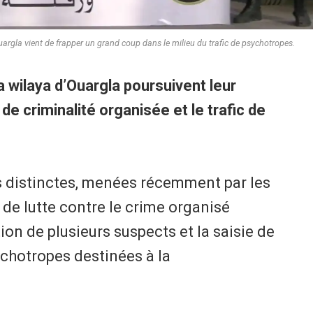
uargla vient de frapper un grand coup dans le milieu du trafic de psychotropes.
a wilaya d’Ouargla poursuivent leur
de criminalité organisée et le trafic de
ns distinctes, menées récemment par les
de lutte contre le crime organisé
ion de plusieurs suspects et la saisie de
chotropes destinées à la