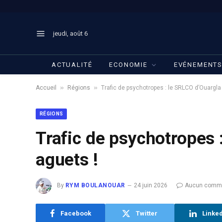
jeudi, août 6
ACTUALITÉ
ECONOMIE
EVÉNEMENT
»
»
Accueil
Régions
Trafic de psychotropes : le SRLCO d’Ouargla
RÉGIONS
Trafic de psychotropes 
aguets !
By
RYM BOULANOUAR
24 juin 2026
Aucun comme
Facebook
Twitter
Linke