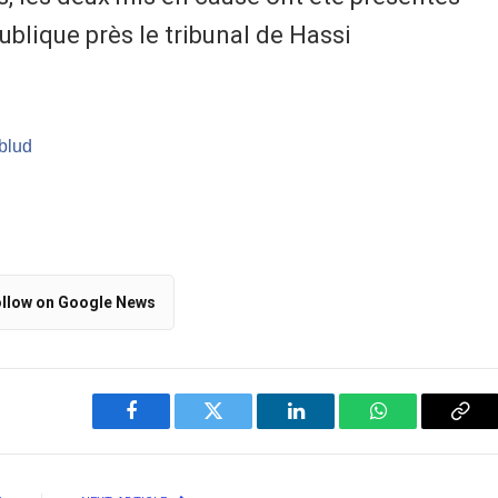
ublique près le tribunal de Hassi
/blud
llow on Google News
Facebook
Twitter
LinkedIn
WhatsApp
Cop
Link