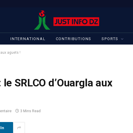
S
INTERNATIONAL
CONTRIBUTIONS
SPORTS
 aux aguets !
: le SRLCO d’Ouargla aux
ntaire
3 Mins Read
dIn