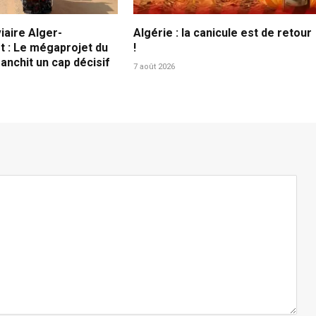
iaire Alger-
Algérie : la canicule est de retour
 : Le mégaprojet du
!
anchit un cap décisif
7 août 2026