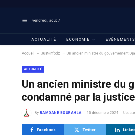
vendredi, août 7
ACTUALITÉ
ECONOMIE
EVÉNEMENT
»
»
Accueil
Just-infodz
Un ancien ministre du gouvernement Dja
ACTUALITÉ
Un ancien ministre du 
condamné par la justice
By
RAMDANE BOURAHLA
15 décembre 2024
Update
Facebook
Twitter
Linke