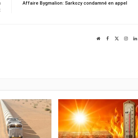
s
Affaire Bygmalion: Sarkozy condamné en appel
x
Website
Facebook
X
Insta
(Twitter)