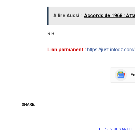
À lire Aussi :
Accords de 1968 : Att
R.B
Lien permanent :
https://just-infodz.co
Fo
SHARE.
PREVIOUS ARTICL