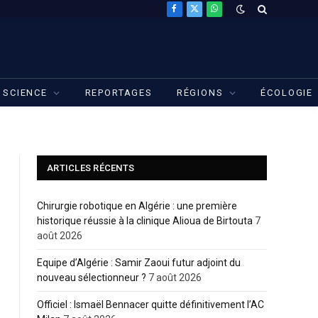
Facebook
X
WhatsApp
(Twitter)
SCIENCE
REPORTAGES
RÉGIONS
ÉCOLOGIE
ARTICLES RÉCENTS
Chirurgie robotique en Algérie : une première
historique réussie à la clinique Alioua de Birtouta
7
août 2026
Equipe d’Algérie : Samir Zaoui futur adjoint du
nouveau sélectionneur ?
7 août 2026
Officiel : Ismaël Bennacer quitte définitivement l’AC