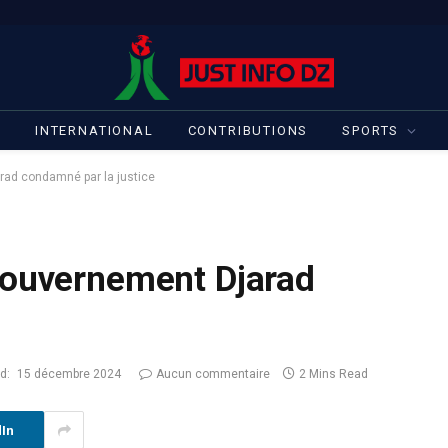
S
INTERNATIONAL
CONTRIBUTIONS
SPORTS
rad condamné par la justice
gouvernement Djarad
d:
15 décembre 2024
Aucun commentaire
2 Mins Read
dIn