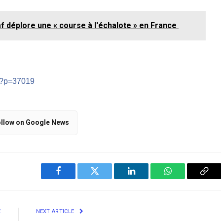
af déplore une « course à l'échalote » en France
m/?p=37019
llow on Google News
Facebook
Twitter
LinkedIn
WhatsApp
Cop
Link
E
NEXT ARTICLE